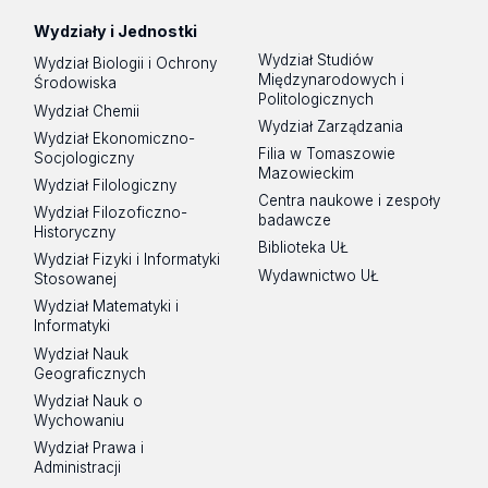
Wydziały i Jednostki
Wydział Studiów
Wydział Biologii i Ochrony
Międzynarodowych i
Środowiska
Politologicznych
Wydział Chemii
Wydział Zarządzania
Wydział Ekonomiczno-
Filia w Tomaszowie
Socjologiczny
Mazowieckim
Wydział Filologiczny
Centra naukowe i zespoły
Wydział Filozoficzno-
badawcze
Historyczny
Biblioteka UŁ
Wydział Fizyki i Informatyki
Wydawnictwo UŁ
Stosowanej
Wydział Matematyki i
Informatyki
Wydział Nauk
Geograficznych
Wydział Nauk o
Wychowaniu
Wydział Prawa i
Administracji