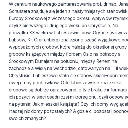
W centrum naukowego zainteresowania prof. dr hab. Jan
Schustera znajduje się jeden z najsłynniejszych stanowisk
Europy Środkowej z wczesnego okresu wpływów rzymsk
czyli z pierwszego i drugiego wieku po Chrystusie. Na
początku XX wieku w Lubieszewie, pow. Gryfice (wówcz
Lübsow, Kr. Greifenberg) znaleziono sześć wyjątkowo bo
wyposażonych grobów, które należą do określonej grupy 
grobów książęcych między fjordem Oslo na północy a
Środkowym Dunajem na południu, między Renem na
zachodzie a Wisłą na wschodzie, datowanych na I i II wie
Chrystusie. Lubieszewo stało się stanowiskiem-eponimem
owej grupy pochówków. O ile lubieszewskie znaleziska
grobowe są dobrze opracowane, o tyle brakuje informacji
ich pozycji w sieci osadniczej mikroregionu, czyli odpowie
na pytania: Jak mieszkali książęta? Czy ich domy wygląda
inaczej niż domy pozostałych? A gdzie ci pozostali pocho
swoich zmarłych?