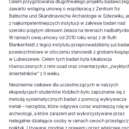
Celem przygotowania długotrwałego projektu badawcze
zawarto wstępną umowę o współpracę z Zentrum für
Baltische und Skandinavische Archäologie w Szlezwiku, j
z najkompetentniejszych instytucji w zakresie badań nad
szeroko pojętym okresem żelaza na terenach nadbałtycki
W ramach owej umowy od 2010 roku wraz z dr Ruth
Blankenfeldt z tegoż instytutu przeprowadziliśmy już bada
powierzchniowe w otoczeniu stanowisk z grobami książę
w Lubieszewie. Celem tych badań była lokalizacja
równoczesnych z nimi osad oraz cmentarzysko „zwykłyc
śmiertelników” z II wieku.
Niezmiernie ciekawe dla uczestniczących w naszych
ekspedycjach studentów łódzkich było zapoznanie się z
metodą systematycznych badań z pomocą wykrywacza
metali – narzędzia, które odgrywa coraz ważniejszą rolę w
archeologii, a które zarazem jest wykorzystywane przez
nielegalnie działające osoby w ramach swoich przestępc
praktyk. Używane zgodnie z prawem i przez właściwe os