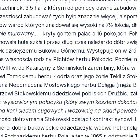
rzchni ok. 3,5 ha, z którym od północy dawne zabudowan
zeszłości zabudowań tych było znacznie więcej, a sporz
w wśród których znajdował się wysoki na 7½ łokcia, dłu
nie murowany…
, kryty gontem pałac o 16 pokojach. Fo
nowała huta szkła i przez długi czas należał do dóbr zw
k dzisiejszemu Bukowiu Górnemu. Występuje on w źródła
 własnością rodziny Plichtów herbu Półkozic. Później n
XVIII w. do Katarzyny z Siemińskich Zarembiny, która 
wi Tomickiemu herbu Łodzia oraz jego żonie Tekli z Sto
Jana Nepomucena Mostowskiego herbu Dołęga (męża Barb
rzowi Stokowskiemu dziedzicowi pobliskich Drużbic, 
h wystawionym pałacyku (który swym kosztem dokońc
ą na koni siedem cugowych i wozownią na skład powo
ości dotrzymania Stokowski odstąpił kontrakt synowi
ierci dobra bukowieckie odziedziczyła wdowa Petronelą z
wi Podczaskiemu herbu Rola, a ten w 1865 r. odstąpił je