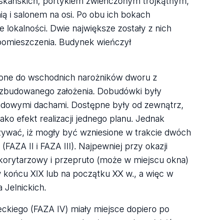
skańskich, portykiem zwieńczonym trójkątnym,
ą i salonem na osi. Po obu ich bokach
lokalności. Dwie największe zostały z nich
pomieszczenia. Budynek wieńczył
ione do wschodnich narożników dworu z
rozbudowanego założenia. Dobudówki były
dowymi dachami. Dostępne były od zewnątrz,
ko efekt realizacji jednego planu. Jednak
zywać, iż mogły być wzniesione w trakcie dwóch
FAZA II i FAZA III). Najpewniej przy okazji
 korytarzowy i przepruto (może w miejscu okna)
w końcu XIX lub na początku XX w., a więc w
 Jelnickich.
ckiego (FAZA IV) miały miejsce dopiero po