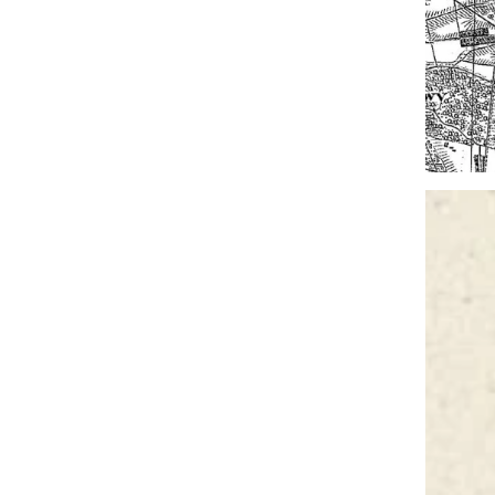
W krainie kamiennych kręgów
Pomiędzy chatą a dworem. Życie
codzienne w średniowieczu
Wczesnośredniowieczne
cmentarzyska, grody i osady od
Kujaw do Podlasia
Archeologia architektury. Dwór w
Bukowiu Dolnym i klasztor
dominikanów w Łęczycy
Ofiary totalitaryzmów na poligonie
Łódź-Brus
Autostrada ku przeszłości