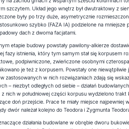
ny na zachód gmach z wspartym sześciu kolumnach to
ym szczytem. Układ jego wnętrz był dwutraktowy z sieni
czone były po trzy duże, asymetrycznie rozmieszczone 
 stosunkowo szybko (FAZA IA) podzielone na mniejsze 
padowy dach z dwoma facjatami.
nym etapie budowy powstały pawilony-alkierze dostaw
ej fazy istnienia, który tym samym stał się korpusem 
towe, podpiwniczone, zwieńczone osobnymi czterospa
kowano je też z korpusem. Powstały one niewątpliwie ja
 w zastosowanych w nich rozwiązaniach zdają się wska
ch – niezbyt odległych od siebie – działań budowlanych (
 z nich w południowej części korpusu wydzielono trakt
ące doń przejście. Prace te miały miejsce najpewniej 
gdy dwór należał kolejno do Teodora i Zygmunta Teodora
znaczące działania budowlane w obrębie dworu bukowie