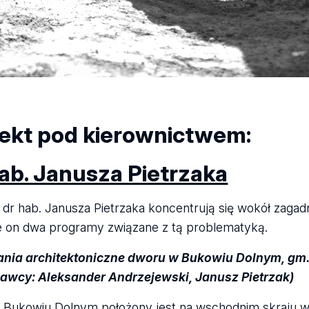
jekt pod kierownictwem:
hab. Janusza Pietrzaka
 dr hab. Janusza Pietrzaka koncentrują się wokół zagad
je on dwa programy związane z tą problematyką.
ania architektoniczne dworu w Bukowiu Dolnym, gm. 
awcy: Aleksander Andrzejewski, Janusz Pietrzak)
Bukowiu Dolnym położony jest na wschodnim skraju w