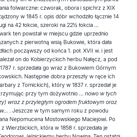
ia folwarczne: czworak, obora i spichrz z XIX
ądzony w 1845 r. opis dóbr wchodziło łącznie 14
gi na 42 łokcie, szeroki na 22½ łokcia
…
lwark ten powstał w miejscu gdzie uprzednio
iązanych z pierwotną wsią Bukowie, która dała
ch począwszy od końca 1. poł. XVII w. i jest
ależał on do Kobierzyckich herbu Nałęcz, a pod
w 1787 r. sprzedała go wraz z Bukowiem Górnym
kowskich. Następnie dobra przeszły w ręce ich
ary z Tomickich), który w 1837 r. sprzedał je
zatrzymując przy tym dożywotnio …
nowo w tych
zy)
wraz z przyległym ogrodem fruktowym oraz
zów…
. Jeszcze w tym samym roku z powodu
 Jana Nepomucena Mostowskiego Maciejowi. Po
 Wierzbickich, która w 1858 r. sprzedała je
 Teodorowi Jelnickiemu herbu Nowina. Ten ostatni