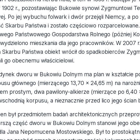
 1902 r., pozostawiając Bukowie synowi Zygmuntowi Teo
ej. Po jej wybuchu folwark i dwór przejęli Niemcy, a p
ć Skarbu Państwa i zostało częściowo rozparcelowan
owego Państwowego Gospodarstwa Rolnego (później Ko
 wydzielono mieszkania dla jego pracowników. W 2007 
 Skarbu Państwa obiekt wrócił do spadkobierców Zygmun
li go obecnemu właścicielowi.
dynek dworu w Bukowiu Dolnym ma plan w kształcie p
usu głównego (mierzącego 13,70 x 24,65 m) na naroż
em prostym, dwa pawilony-alkierze (mierzące po 6,40 
wschodnią korpusu, a nieznacznie przed lico jego ścian b
ten był przedmiotem badań architektonicznych przepro
tarszą część dworu w Bukowiu Dolnym stanowi jego ob
 dla Jana Nepomucena Mostowskiego. Był to prostokątn