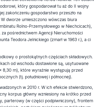
dorowi, który gospodarował tu aż do II wojny
o jej zakończeniu gospodarstwo przeszło na
e. W dworze umieszczono wówczas biura
mbinatu Rolno-Przemysłowego w Niechcicach),
r. za pośrednictwem Agencji Nieruchomości
ta Teodora Jelnickiego (zmarł w 1963 r.), a ci
odkowy o prostokątnych częściach składowych.
nikach od wschodu dostawione są, usytuowane
x 8,30 m), które wyraźnie występują przed
ocznych (tj. południowej i północnej).
wadzonych w 2010 r. W ich efekcie stwierdzono,
ecny korpus główny wzniesiony na krótko przed
y, parterowy (w części podpiwniczony), frontem