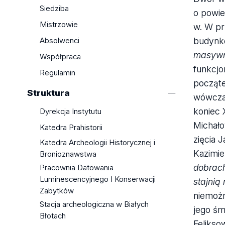
Siedziba
o powie
Mistrzowie
w. W pr
budynkó
Absolwenci
masyw
Współpraca
funkcjo
Regulamin
począte
Struktura
wówczas
koniec 
Dyrekcja Instytutu
Michało
Katedra Prahistorii
zięcia 
Katedra Archeologii Historycznej i
Kazimie
Bronioznawstwa
dobrac
Pracownia Datowania
Luminescencyjnego I Konserwacji
stajni
Zabytków
niemożn
Stacja archeologiczna w Białych
jego śm
Błotach
Felikso