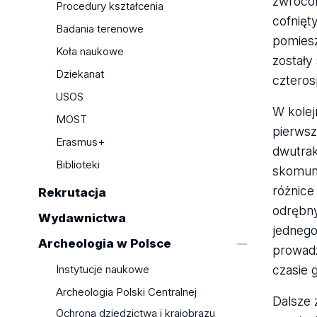
zwróco
Leksykon archeologii katyńskiej
Procedury kształcenia
(1990–2015)
cofnięt
Badania terenowe
Rzeczy ludzi średniowiecza
pomiesz
Koła naukowe
Dawna siedziba Gestapo i Urzędu
zostały
Bezpieczeństwa w al. Anstadta w
Dziekanat
czteros
Łodzi
USOS
Kolia w kulturze wielbarskiej
W kolej
MOST
Datowanie pierwszych prywatnych
pierwsz
Erasmus+
siedzib obronnych w Polsce
dwutrak
Zespół osadniczy w Ostrowitem pod
Biblioteki
skomuni
Chojnicami. Badania
różnice
Rekrutacja
interdyscyplinarne
odrębny
Kierownictwo Badań nad
Wydawnictwa
jednego
Początkami Państwa Polskiego
Archeologia w Polsce
(1949–1953). Geneza, działalność,
prowadz
znacznie
czasie 
Instytucje naukowe
Wczesnośredniowieczny gród w
Archeologia Polski Centralnej
Rozprzy pod Piotrkowem
Dalsze 
Ochrona dziedzictwa i krajobrazu
Trybunalskim. Badania