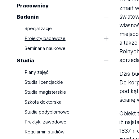
Pracownicy
zmarł w
światow
Badania
własnoś
Specjalizacje
miejsc
Projekty badawcze
a także
Archeologia codzienności Wieku
Seminaria naukowe
Rolnych
Zagłady. Materialna pamięć obszaru
sprzeda
Studia
funkcjonowania getta
warszawskiego
Plany zajęć
Dziś bu
Cmentarz wojenny i relikty
Do korp
Studia licencjackie
fortyfikacji polowych Wielkiej Wojny
pod kąt
– damnosa hereditas, kazanie o
Studia magisterskie
pokoju i źródło wiedzy
ścianę 
Szkoła doktorska
Fortalicium Mirsin
Studia podyplomowe
Obiekt 
Przedlokacyjny Lelów
iż najs
Praktyki zawodowe
Archeologia Zbrodni pomorskiej
1837 r.
1939
Regulamin studiów