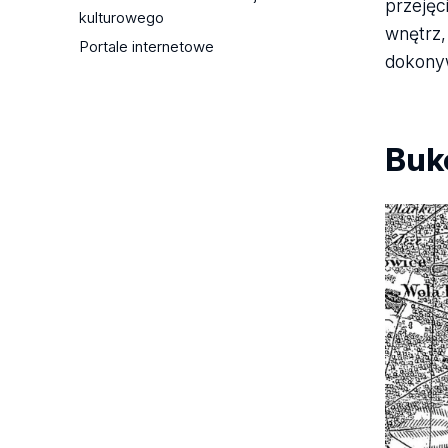
przejęc
kulturowego
interdyscyplinarne
wnętrz,
Portale internetowe
Wielokulturowy kompleks osadniczy
dokonyw
w Kwiatkowie pod Turkiem
Miejsca pamięci i zapomnienia.
Badania interdyscyplinarne
północnych terenów Jury
Buk
Krakowsko-Częstochowskiej
Na tropie zbrodni hitlerowskich
Mistrzowie przetrwania. Ostatni
łowcy i pierwsi rolnicy
„…i usypcie mi kopiec, wysoko – na
urwistym brzegu”. Kurhany we
wczesnej epoce żelaza
Groby książęce z wczesnego
okresu wpływów rzymskich
Na szlaku Gotów
Porcelana antyku