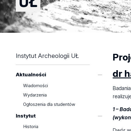
UŁ
Pro
Instytut Archeologii UŁ
dr 
Aktualności
Wiadomości
Badania
Wydarzenia
realizu
Ogłoszenia dla studentów
1 – Bad
Instytut
(wykon
Historia
Dwór w 