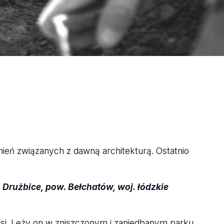
nień związanych z dawną architekturą. Ostatnio
Drużbice, pow. Bełchatów, woj. łódzkie
si. Leży on w zniszczonym i zaniedbanym parku