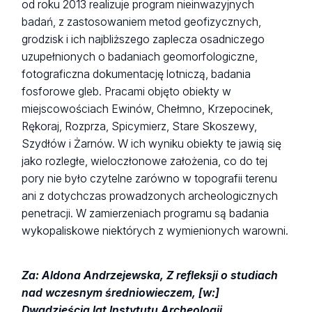
od roku 2013 realizuje program nieinwazyjnych
badań, z zastosowaniem metod geofizycznych,
grodzisk i ich najbliższego zaplecza osadniczego
uzupełnionych o badaniach geomorfologiczne,
fotograficzna dokumentację lotniczą, badania
fosforowe gleb. Pracami objęto obiekty w
miejscowościach Ewinów, Chełmno, Krzepocinek,
Rękoraj, Rozprza, Spicymierz, Stare Skoszewy,
Szydłów i Żarnów. W ich wyniku obiekty te jawią się
jako rozległe, wieloczłonowe założenia, co do tej
pory nie było czytelne zarówno w topografii terenu
ani z dotychczas prowadzonych archeologicznych
penetracji. W zamierzeniach programu są badania
wykopaliskowe niektórych z wymienionych warowni.
Za: Aldona Andrzejewska, Z refleksji o studiach
nad wczesnym średniowieczem, [w:]
Dwadzieścia lat Instytutu Archeologii