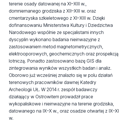
terenie osady datowanej na XI–XIII w.,
domniemanego grodziska z XII–XIII w. oraz
cmentarzyska szkieletowego z XI–XIII w. Dzięki
dofinansowaniu Ministerstwa Kultury i Dziedzictwa
Narodowego wspólnie ze specjalistami innych
dyscyplin wykonano badania nieinwazyjne z
zastosowaniem metod magnetometrycznych,
elektrooporowych, geochemicznych oraz prospekcją
lotniczą. Ponadto zastosowano bazę GIS dla
zintegrowania wyników wszystkich badan i analiz.
Oborowo już wcześniej znalazło się w polu działań
terenowych pracowników dawnej Katedry
Archeologii UŁ. W 2014 r. zespół badawczy
działający w Ostrowitem prowadził prace
wykopaliskowe i nieinwazyjne na terenie grodziska,
datowanego na IX–X w., oraz osadzie otwartej z IX–XI
w.