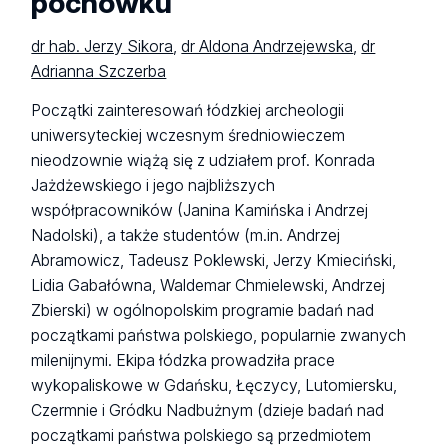
pochówku
dr hab. Jerzy Sikora
,
dr Aldona Andrzejewska
,
dr
Adrianna Szczerba
Początki zainteresowań łódzkiej archeologii
uniwersyteckiej wczesnym średniowieczem
nieodzownie wiążą się z udziałem prof. Konrada
Jażdżewskiego i jego najbliższych
współpracowników (Janina Kamińska i Andrzej
Nadolski), a także studentów (m.in. Andrzej
Abramowicz, Tadeusz Poklewski, Jerzy Kmieciński,
Lidia Gabałówna, Waldemar Chmielewski, Andrzej
Zbierski) w ogólnopolskim programie badań nad
początkami państwa polskiego, popularnie zwanych
milenijnymi. Ekipa łódzka prowadziła prace
wykopaliskowe w Gdańsku, Łęczycy, Lutomiersku,
Czermnie i Gródku Nadbużnym (dzieje badań nad
początkami państwa polskiego są przedmiotem