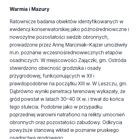
Warmia i Mazury
Ratownicze badania obiektów identyfikowanych w
ewidencji konserwatorskiej jako późnośredniowczne i
nowożytne pozostałości siedzib obronnych,
prowadzone przez Annę Marciniak–Kajzer umożliwiły
m.in. poznanie wczesnośredniowiecznych etapów
osadniczych. W miejscowości Zajączki, gm. Ostróda
stwierdzono obecność grodziska i osady
przygrodowej, funkcjonujących w XII i
prawdopodobnie na początku XIII w. W Leszczu, gm.
Dąbrówno wyniki penetracji terenowej wykazały, że
gród powstał w latach 30–40 IX w. i trwał do końca
tego stulecia. Podobnie jako w przypadku
poprzedniej warowni natrafiono na relikty umocnień
obronnych oraz pozostałości zabudowy. Odkrycia
powyższe stanowią wkład w poznanie pruskiego
osadnictwa grodowego.