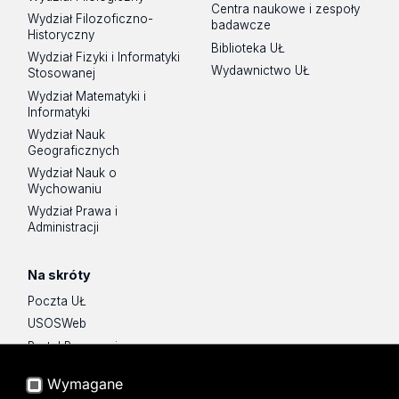
Centra naukowe i zespoły
Wydział Filozoficzno-
badawcze
Historyczny
Biblioteka UŁ
Wydział Fizyki i Informatyki
Wydawnictwo UŁ
Stosowanej
Wydział Matematyki i
Informatyki
Wydział Nauk
Geograficznych
Wydział Nauk o
Wychowaniu
Wydział Prawa i
Administracji
Na skróty
Poczta UŁ
USOSWeb
Portal Pracowniczy
Baza Aktów Własnych
Wymagane
Platforma e-learningowa