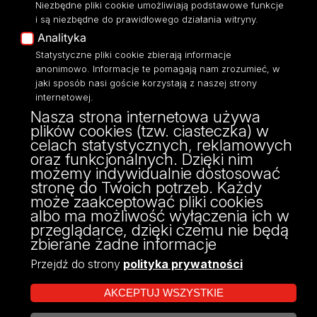
Niezbędne pliki cookie umożliwiają podstawowe funkcje
Moodle
i są niezbędne do prawidłowego działania witryny.
Eksperci UŁ
Analityka
Polityka Prywatności
Statystyczne pliki cookie zbierają informacje
Dostępność
anonimowo. Informacje te pomagają nam zrozumieć, w
jaki sposób nasi goście korzystają z naszej strony
internetowej.
Nasza strona internetowa używa
plików cookies (tzw. ciasteczka) w
ul. Kamińskiego 27a
celach statystycznych, reklamowych
90-219 Łódź
oraz funkcjonalnych. Dzięki nim
tel: 42/635 43 50
możemy indywidualnie dostosować
fax: 42/635 43 31
stronę do Twoich potrzeb. Każdy
może zaakceptować pliki cookies
albo ma możliwość wyłączenia ich w
przeglądarce, dzięki czemu nie będą
zbierane żadne informacje
Przejdź do strony
polityka prywatności
AKCEPTUJ WSZYSTKIE