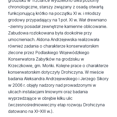
grodzisku w Trzciance wydzielono dwa poziomy
chronologiczne, starszy związany z osadą otwartą
funkcjonującą krótko na początku XI w. i młodszy
grodowy przypadający na 1 poł. XI w. Wał drewniano
–ziemny posiadał zewnętrzne kamienne oblicowanie.
Zabudowa rozlokowana była dookolnie przy
umocnieniach. Aldona Andrzejewska realizowała
również zadania o charakterze konserwatorskim
zlecone przez Podlaskiego Wojewódzkiego
Konserwatora Zabytków na grodzisku w
Krzeczkowie, gm. Mońki. Kolejne prace o charakterze
konserwatorskim dotyczyły Drohiczyna. W mieście
badania Aleksandra Andrzejewskiego i Jerzego Sikory
w 2006 r. objęły nadzory nad prowadzonymi w
ulicach instalacjami liniowymi oraz badania
wyprzedzające w obrębie kilku ulic
(wczesnośredniowieczny etap rozwoju Drohiczyna
datowano na XI–XIII w.).